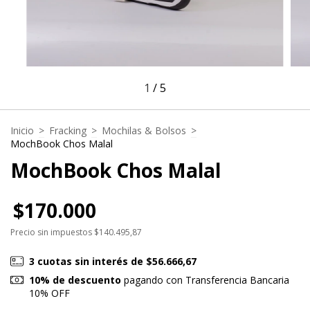
1
/
5
Inicio
>
Fracking
>
Mochilas & Bolsos
>
MochBook Chos Malal
MochBook Chos Malal
$170.000
Precio sin impuestos
$140.495,87
3
cuotas sin interés de
$56.666,67
10% de descuento
pagando con Transferencia Bancaria
10% OFF