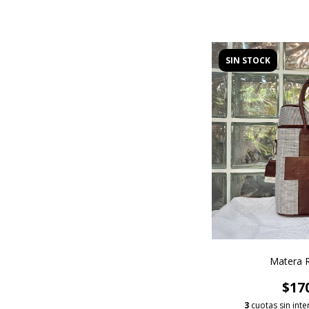
SIN STOCK
Matera 
$17
3
cuotas sin int