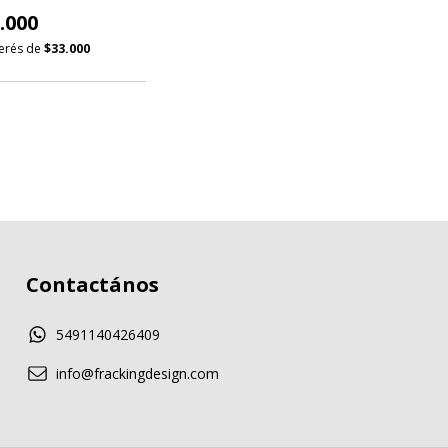
.000
terés de
$33.000
Contactános
5491140426409
info@frackingdesign.com