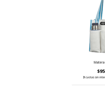
Matera
$95
3
cuotas sin int