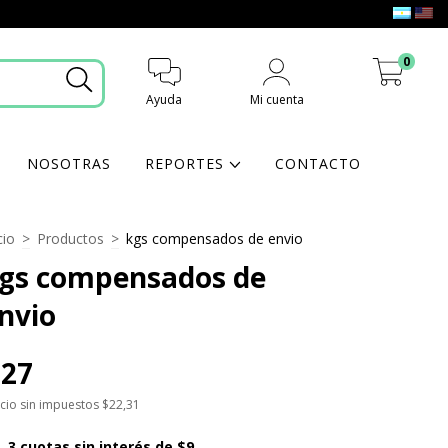
0
Ayuda
Mi cuenta
Mi carrito
NOSOTRAS
REPORTES
CONTACTO
cio
>
Productos
>
kgs compensados de envio
gs compensados de
nvio
$27
cio sin impuestos
$22,31
3
cuotas sin interés de
$9